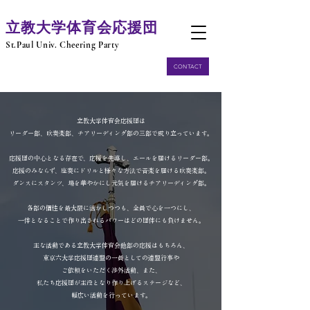
​立教大学体育会応援団
​St.Paul Univ. Cheering Party
CONTACT
立教大学体育会応援団は

リーダー部、吹奏楽部、チアリーディング部の三部で成り立っています。

応援団の中心となる存在で、応援を先導し、エールを届けるリーダー部。

応援のみならず、座奏にドリルと様々な方法で音楽を届ける吹奏楽部。

ダンスにスタンツ、場を華やかにし元気を届けるチアリーディング部。

各部の個性を最大限に活かしつつも、全員で心を一つにし、

一体となることで作り出されるパワーはどの団体にも負けません。

主な活動である立教大学体育会他部の応援はもちろん、

東京六大学応援団連盟の一員としての連盟行事や

ご依頼をいただく渉外活動、また、

私たち応援団が主役となり作り上げるステージなど、

幅広い活動を行っています。