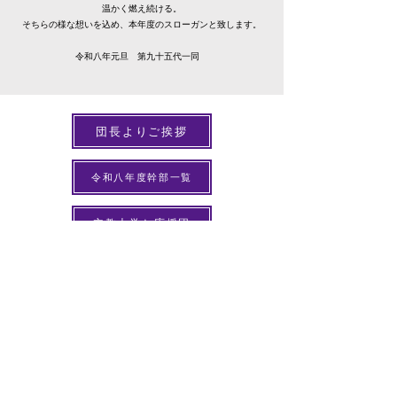
温かく燃え続ける。
​そちらの様な想いを込め、本年度のスローガンと致します。
​令和八年元旦 第九十五代一同
団長よりご挨拶
令和八年度幹部一覧
立教大学と応援団
​立教大学体育会応援団
応援団へのご支援をお考えの方へ