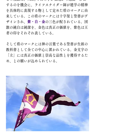
するのを機会に、ライフスナイダー師が建学の精神
を具体的に表現する物として定めた盾のマークに由
来している。この盾のマークには十字架と聖書がデ
ザインされ、
紫・白・金
の三色が配されている。団
旗の純白は純潔を、金色は真正の価値を、紫色は王
者の印をそれぞれ表している。
そして盾のマークには神の言葉である聖書が生涯の
教科書として全ての中心に置かれている。金文字の
「立」には真正の価値と崇高な品性とを獲得するた
め、との願いが込められている。