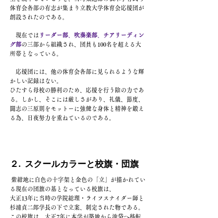
体育会各部の有志が集まり立教大学体育会応援団が
創設されたのである。
現在では
リーダー部
、
吹奏楽部
、
チアリーディン
グ部
の三部から組織され、団員も100名を
超える大
所帯となっている。
応援団には、他の体育会各部に見られるような輝
かしい記録はない。
ひたすら母校の勝利のため、応援を行う陰の力であ
る。しかし、そこには厳しさがあり、
礼儀、節度、
闘志の三原則をモットーに強健な身体と精神を鍛え
る為、日夜努力を重ねているのである。
​２
スクールカラーと校旗・団旗
.
紫紺地に白色の十字架と金色の「立」が描かれてい
る現在の団旗の基となっている校旗は、
大正13年に当時の学院総理・ライフスナイダー師と
杉浦貞二郎学長の下で立案、制定された物である。
この校旗は、大正7年に本学が築地から池袋へ移転