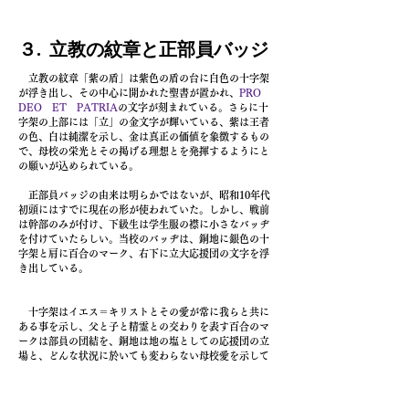
​３
立教の紋章と正部員バッジ
.
立教の紋章「紫の盾」は紫色の盾の台に白色の十字架
が浮き出し、その中心に開かれた聖書が置かれ、
PRO
DEO ET PATRIA
の文字が刻まれている。さらに十
字架の上部には「立」の金文字が輝いている、紫は王者
の色、白は純潔を示し、金は真正の価値を象徴するもの
で、母校の栄光とその掲げる理想とを発揮するようにと
の願いが込められている。
正部員バッジの由来は明らかではないが、昭和10年代
初頭にはすでに現在の形が使われていた。しかし、戦前
は幹部のみが付け、下級生は学生服の襟に小さなバッヂ
を付けていたらしい。当校のバッヂは、銅地に銀色の十
字架と肩に百合のマーク、右下に立大応援団の文字を浮
き出している。
十字架はイエス＝キリストとその愛が常に我らと共に
ある事を示し、父と子と精霊との交わりを表す百合のマ
ークは部員の団結を、銅地は地の塩としての応援団の立
場と、どんな状況に於いても変わらない母校愛を示して
いる。