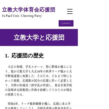
​立教大学体育会応援団
​St.Paul Univ. Cheering Party
CONTACT
​立教大学と応援団
応援団の歴史
1.
大正の初頭、学生スポーツ、特に野球が盛んにな
り、我が立教大学も大正10年の秋季リーグ戦から大
学野球連盟に加盟した。そのため、それまで特にな
かった校歌、応援歌が試合の応援に
於いて必要とな
り、当時の杉浦貞二郎学長が作詞し、東京音楽学校
の島崎赤太郎教授に作曲を
依頼してできたのが現在
の校歌である。
昭和6年、リーグ戦初優勝を機に、応援に来る学
生を統率していこうと、当時柔道部の
根本享有氏ら