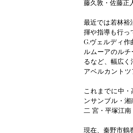
藤久敦・佐藤正
最近では若林裕
揮や指導も行
G.ヴェルディ
ルムーアのルチ
るなど、幅広く
アベルカントツ
これまでに中・
ンサンブル・湘
二 宮・平塚江
現在、秦野市鶴