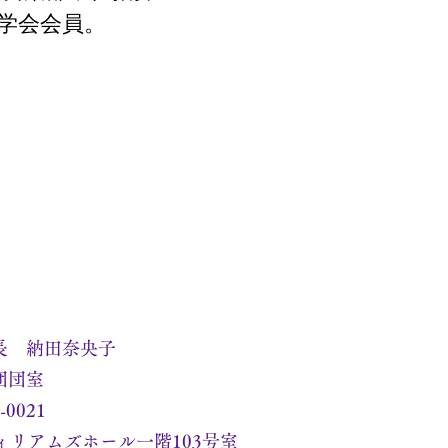
学会会員。
長 納田奈央子
団団室
-0021
ウィリアムズホール一階103号室