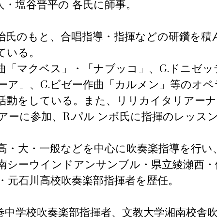
人・塩谷晋平の
各氏に師事。
治氏のもと、合唱指導・指揮などの研鑽を積
っている。
作曲「マクベス」・「ナブッコ」、G.ドニゼ
ーア」、G.ビゼー作曲「カルメン」等のオペ
活動をしている。また、リリカイタリアーナ
アーに参加、R.パル ンボ氏に指揮のレッス
高・大・一般などを中心に吹奏楽指導を行い
南シーウインドアンサンブル・県立綾瀬西・
南・元石川高校吹奏楽部指揮者を歴任。
巻中学校吹奏楽部指揮者、文教大学湘南校舎