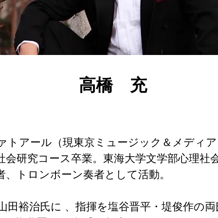
​高橋 充
。
ァトアール（現東京ミュージック＆メディア
社会研究コース卒業。東海大学文学部心理社
者、トロンボーン奏者として活動。
山田裕治氏に 、指揮を塩谷晋平・堤俊作の両