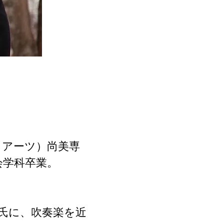
 アーツ）尚美専
会学科卒業。
氏に、吹奏楽を近